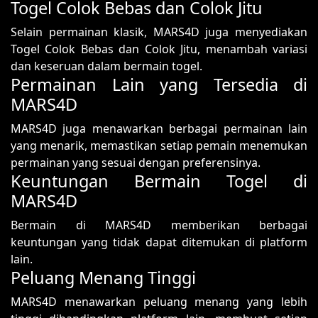
Togel Colok Bebas dan Colok Jitu
Selain permainan klasik, MARS4D juga menyediakan
Togel Colok Bebas dan Colok Jitu, menambah variasi
dan keseruan dalam bermain togel.
Permainan Lain yang Tersedia di
MARS4D
MARS4D juga menawarkan berbagai permainan lain
yang menarik, memastikan setiap pemain menemukan
permainan yang sesuai dengan preferensinya.
Keuntungan Bermain Togel di
MARS4D
Bermain di MARS4D memberikan berbagai
keuntungan yang tidak dapat ditemukan di platform
lain.
Peluang Menang Tinggi
MARS4D menawarkan peluang menang yang lebih