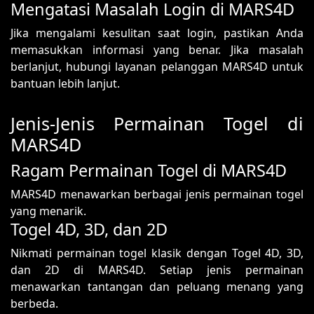
Mengatasi Masalah Login di MARS4D
Jika mengalami kesulitan saat login, pastikan Anda
memasukkan informasi yang benar. Jika masalah
berlanjut, hubungi layanan pelanggan MARS4D untuk
bantuan lebih lanjut.
Jenis-Jenis Permainan Togel di
MARS4D
Ragam Permainan Togel di MARS4D
MARS4D menawarkan berbagai jenis permainan togel
yang menarik.
Togel 4D, 3D, dan 2D
Nikmati permainan togel klasik dengan Togel 4D, 3D,
dan 2D di MARS4D. Setiap jenis permainan
menawarkan tantangan dan peluang menang yang
berbeda.