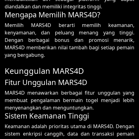
diandalkan dan memiliki integritas tinggi.
Mengapa Memilih MARS4D?
Memilih MARS4D berarti memilih keamanan,
kenyamanan, dan peluang menang yang tinggi.
Dengan berbagai bonus dan promosi menarik,
MARS4D memberikan nilai tambah bagi setiap pemain
yang bergabung.
Keunggulan MARS4D
Fitur Unggulan MARS4D
MARS4D menawarkan berbagai fitur unggulan yang
membuat pengalaman bermain togel menjadi lebih
menyenangkan dan menguntungkan.
Sistem Keamanan Tinggi
Keamanan adalah prioritas utama di MARS4D. Dengan
sistem enkripsi canggih, data dan transaksi pemain