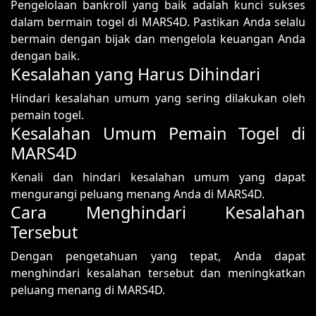
Pengelolaan bankroll yang baik adalah kunci sukses
dalam bermain togel di MARS4D. Pastikan Anda selalu
bermain dengan bijak dan mengelola keuangan Anda
dengan baik.
Kesalahan yang Harus Dihindari
Hindari kesalahan umum yang sering dilakukan oleh
pemain togel.
Kesalahan Umum Pemain Togel di
MARS4D
Kenali dan hindari kesalahan umum yang dapat
mengurangi peluang menang Anda di MARS4D.
Cara Menghindari Kesalahan
Tersebut
Dengan pengetahuan yang tepat, Anda dapat
menghindari kesalahan tersebut dan meningkatkan
peluang menang di MARS4D.