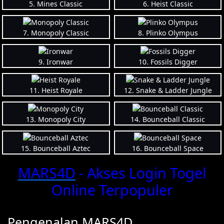
5. Mines Classic
6. Heist Classic
7. Monopoly Classic
8. Plinko Olympus
9. Ironwar
10. Fossils Digger
11. Heist Royale
12. Snake & Ladder Jungle
13. Monopoly City
14. Bounceball Classic
15. Bounceball Aztec
16. Bounceball Space
MARS4D
- Akses Login Togel
Online Terpopuler
Pengenalan MARS4D