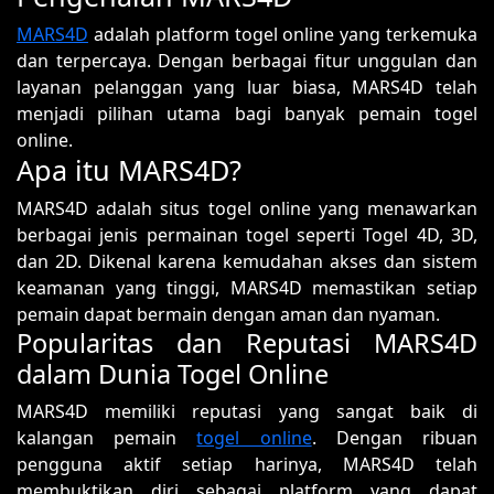
MARS4D
adalah platform togel online yang terkemuka
dan terpercaya. Dengan berbagai fitur unggulan dan
layanan pelanggan yang luar biasa, MARS4D telah
menjadi pilihan utama bagi banyak pemain togel
online.
Apa itu MARS4D?
MARS4D adalah situs togel online yang menawarkan
berbagai jenis permainan togel seperti Togel 4D, 3D,
dan 2D. Dikenal karena kemudahan akses dan sistem
keamanan yang tinggi, MARS4D memastikan setiap
pemain dapat bermain dengan aman dan nyaman.
Popularitas dan Reputasi MARS4D
dalam Dunia Togel Online
MARS4D memiliki reputasi yang sangat baik di
kalangan pemain
togel online
. Dengan ribuan
pengguna aktif setiap harinya, MARS4D telah
membuktikan diri sebagai platform yang dapat