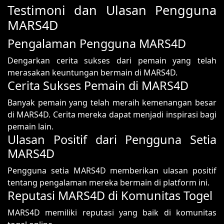
Testimoni dan Ulasan Pengguna
MARS4D
Pengalaman Pengguna MARS4D
Dengarkan cerita sukses dari pemain yang telah
merasakan keuntungan bermain di MARS4D.
Cerita Sukses Pemain di MARS4D
Banyak pemain yang telah meraih kemenangan besar
di MARS4D. Cerita mereka dapat menjadi inspirasi bagi
pemain lain.
Ulasan Positif dari Pengguna Setia
MARS4D
Pengguna setia MARS4D memberikan ulasan positif
tentang pengalaman mereka bermain di platform ini.
Reputasi MARS4D di Komunitas Togel
MARS4D memiliki reputasi yang baik di komunitas